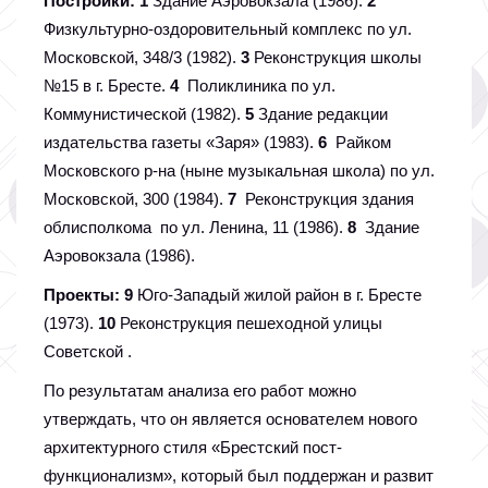
Постройки: 1
Здание Аэровокзала (1986).
2
Физкультурно-оздоровительный комплекс по ул.
Московской, 348/3 (1982).
3
Реконструкция школы
№15 в г. Бресте.
4
Поликлиника по ул.
Коммунистической (1982).
5
Здание редакции
издательства газеты «Заря» (1983).
6
Райком
Московского р-на (ныне музыкальная школа) по ул.
Московской, 300 (1984).
7
Реконструкция здания
облисполкома по ул. Ленина, 11 (1986).
8
Здание
Аэровокзала (1986).
Проекты: 9
Юго-Западый жилой район в г. Бресте
(1973).
10
Реконструкция пешеходной улицы
Советской .
По результатам анализа его работ можно
утверждать, что он является основателем нового
архитектурного стиля «Брестский пост-
функционализм», который был поддержан и развит