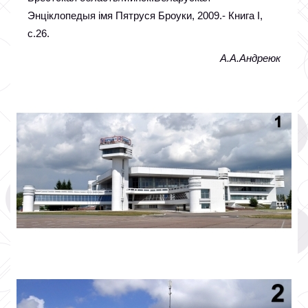
Энцiклопедыя iмя Пятруся Броуки, 2009.- Книга I,
с.26.
А.А.Андреюк