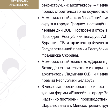
ФЕСТИВАЛЬ
реконструкции: архитекторы – Федчен
АРХИТЕКТУРЫ
проект, строительство не осуществл
Мемориальный ансамбль «Погибшим,
округа в городе Гродно», посвящённ
первые дни ВОВ. Построен и открыт 
Президент Республики Беларусь А.Г.
Буралкин Г.В. и архитектор Федчен
Государственной премии Республики
Франциска Скорины.
Мемориальный комплекс «Доры» в д
Возведён строительством и открыт в
архитекторы Ладыгина О.Б. и Федче
премии Республики Беларусь.
В числе запроектированных и постр
здания фирмы «Енисей» в городе За
(частично построен), производстве
Шаранговича в г. Минске, реконстр