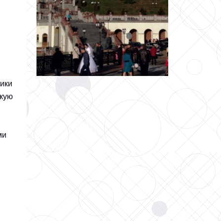
лики
скую
ми