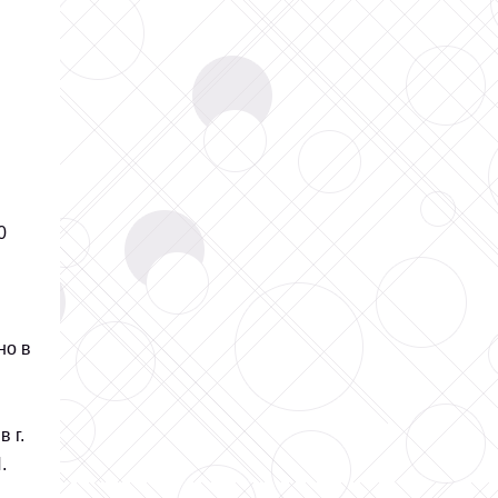
0
но в
 г.
.