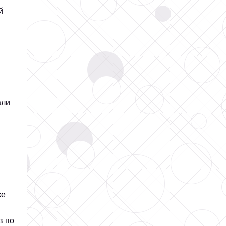
й
али
ке
в по