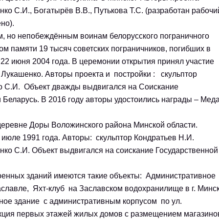
ко С.И., Богатырёв В.В., Путькова Т.С. (разработан рабочи
ено).
 но непобеждённым воинам белорусского пограничного
ом памяти 19 тысяч советских пограничников, погибших в
22 июня 2004 года. В церемонии открытия принял участие
 Лукашенко. Авторы проекта и постройки : скульптор
ко С.И. Объект дважды выдвигался на Соискание
 Беларусь. В 2016 году авторы удостоились награды – Мед
еревне Доры Воложинского района Минской области.
 июле 1991 года. Авторы: скульптор Кондратьев Н.И.
нко С.И. Объект выдвигался на соискание Государственной
оенных зданий имеются такие объекты: Административное
славле, Яхт-клуб на Заславском водохранилище в г. Минс
нное здание с административным корпусом по ул.
укция первых этажей жилых домов с размещением магазино