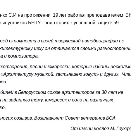
. Минске.
нко С.И на протяжении 19 лет работал преподавателем Б
ыпускников БНТУ - подготовил к успешной защите 59
своей скромности в своей творческой автобиографии не
архитектурному цеху он отличается своими разносторонн
а и композитора.
хотворения, песни и юморески, которые изданы несколь
, «Архитектуру музыкой, застывшею зовут» и других. Чле
да.
билей в Белорусском союзе архитекторов за 30 лет не
 на заданную тему, юморесок и соло на различных
ко.
ногих созывов. Возглавляет Совет ветеранов БСА.
От имени коллег М. Гаухф