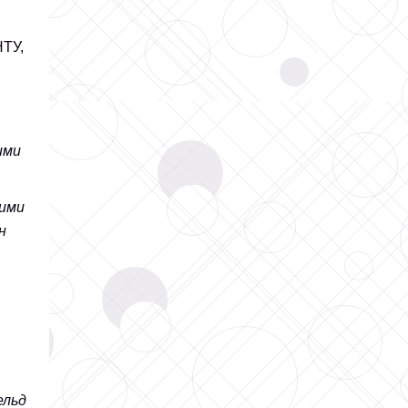
НТУ,
ими
кими
н
ельд