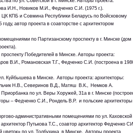
ва по ул. Советской в г. Минске. Авторы проекта:
а И.Н., Новиков М.И., Федченко С.И. (1975 г.).
ов ЦК КПБ и Совмина Республики Беларусь по Войсковому
5 году, автор проекта в соавторстве с архитектором
помещениями по Партизанскому проспекту в г. Минске (дом
роекта).
 проспекту Победителей в Минске. Авторы проекта:
ров В.И., Романовская Т.Г., Федченко С.И. (построена в 198
ул. Куйбышева в Минске. Авторы проекта: архитекторы:
льчик Н.В., Северинов В.Д., Матяш В.К., Немков А.
Приорбанка по ул. Веры Хоружей, 31а в г. Минске (построе
торы – Федченко С.И., Рондель В.Р. и польские архитекторы
А.Малэк и М. Выкуж.
ргово-административными помещениями по ул. Каховской в
 архитектор Путькова Т.С., соавтор архитектор Федченко СИ
 цветок» по ул. Толбухина в Минске. Авторы проекта