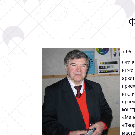
Ф
7.05.
Оконч
инжен
архит
приех
инсти
проек
конст
«Минс
«Твор
масте