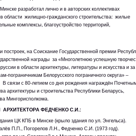
 Минске разработал лично и в авторских коллективах
в в области жилищно-гражданского строительства: жилые
ельные комплексы, благоустройство территорий,
амбли и комплексы.
 и построек, на Соискание Государственной премии Респуб
осударственной награды за «Многолетнюю успешную творче
руссии в области архитектуры, литературы и искусства и за
ам-пограничникам Белорусского пограничного округа» –
В связи с 80-летием со дня рождения награждён Почетны
а архитектуры и строительства Республики Беларусь,
ства Мингорисполкома.
АРХИТЕКТОРА ФЕДЧЕНКО С.И.:
ания ЦК КПБ в Минске (крыло здания по ул. Энгельса).
лёв П.П., Погорелов Л.Н., Федченко С.И. (1973 год).