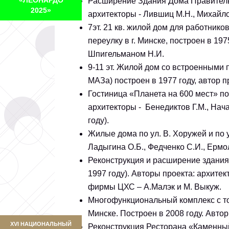
Расширение Здания Дома Правительст
2025»
архитекторы - Лившиц М.Н., Михайлов
7эт. 21 кв. жилой дом для работник
переулку в г. Минске, построен в 197
Шпигельманом Н.И.
9-11 эт. Жилой дом со встроенными 
МАЗа) построен в 1977 году, автор п
Гостиница «Планета на 600 мест» по
архитекторы - Бенедиктов Г.М., Нача
году).
Жилые дома по ул. В. Хоружей и по 
Ладыгина О.Б., Федченко С.И., Ермо
Реконструкция и расширение здания 
1997 году). Авторы проекта: архитек
фирмы ЦХС – 
Многофункциональный комплекс с то
Минске. Построен в 2008 году. Автор
XVI НАЦИОНАЛЬНЫЙ
Реконструкция Ресторана «Каменный