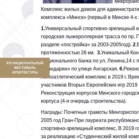
микрорайо
Комплекс жилых домом для административ
комплекса «Минск» (первый в Минске 4-х 
1.
Универсальный спортивно-зрелищный к
городская лыжероллерная трасса по пр. П
разделе «постройка» за 2003-2005год).
2
.
протяженностью 26 км.
3.
Уникальный Кон
Национального банка по ул. Ленина,14 с 
XVI НАЦИОНАЛЬНЫЙ
ФЕСТИВАЛЬ
«Мандарин» по улице Ангарская.
6.
Реконс
АРХИТЕКТУРЫ
легкоатлетический комплекс в 2019 г. В
участников Вторых Европейских игр 2019 
Реконструкция корпусов Минского городск
корпуса (4-я очередь строительства).
Награды: Почетные грамоты Мингорисполк
2005 год Гран-При лауреата республиканс
спортивно-зрелищный комплекс, В 2019 го
за реализацию «Студенческий жилой комп