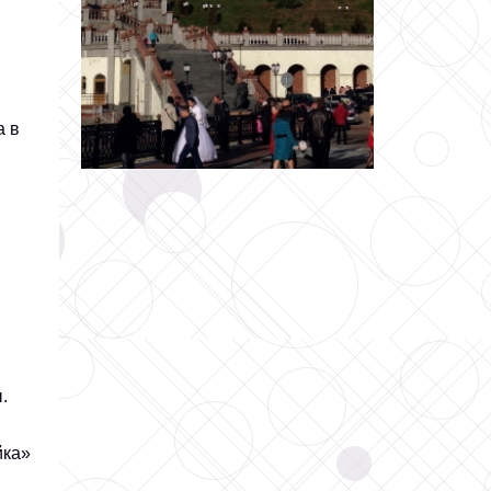
а в
.
йка»