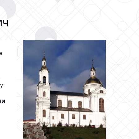
ич
е
в
ду
ГПИ