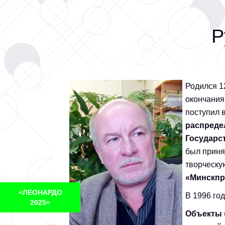
Р
Родился 1
окончания
поступил 
распреде
Государс
был приня
творческ
«Минскпр
«ЛЕОНАРДО
В 1996 го
2025»
Объекты