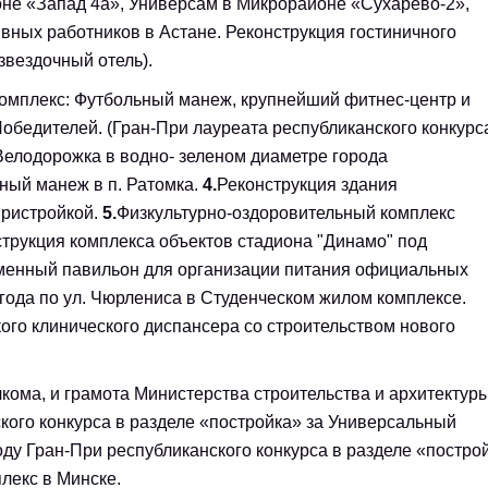
не «Запад 4а», Универсам в Микрорайоне «Сухарево-2»,
ных работников в Астане. Реконструкция гостиничного
звездочный отель).
омплекс: Футбольный манеж, крупнейший фитнес-центр и
обедителей. (Гран-При лауреата республиканского конкурс
Велодорожка в водно- зеленом диаметре города
ный манеж в п. Ратомка.
4.
Реконструкция здания
пристройкой.
5.
Физкультурно-оздоровительный комплекс
трукция комплекса объектов стадиона "Динамо" под
ременный павильон для организации питания официальных
года по ул. Чюрлениса в Студенческом жилом комплексе.
ого клинического диспансера со строительством нового
ома, и грамота Министерства строительства и архитектуры
кого конкурса в разделе «постройка» за Универсальный
ду Гран-При республиканского конкурса в разделе «постро
лекс в Минске.