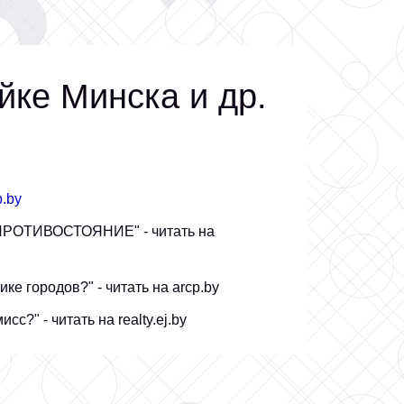
йке Минска и др.
b.by
ТИВОСТОЯНИЕ" - читать на
ке городов?" - читать на
arcp.by
сс?" - читать на
realty.ej.by